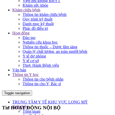
Viện phí không BHYT
Khám sức khỏe
Khám chữa bệnh
Thông tin khám chữa bệnh
Quy trình kỹ thuật
Danh mục kỹ thuật
Phác đồ điều trị
Hoạt động
Đào tạo
Nghiên cứu khoa học
Thông tin thuốc – Dược lâm sàng
Quản lý chất lượng, an toàn người bệnh
Y tế dự phòng
Y tế cơ sở
Thực Hành Bệnh viện
Văn bản
Thông tin Y học
Thông tin cho bệnh nhân
Thông tin cho Y, Bác sĩ
Toggle navigation
TRUNG TÂM Y TẾ KHU VỰC LONG MỸ
Giới thiệu
Tin HOẠT ĐỘNG NỘI BỘ
Tổng quan