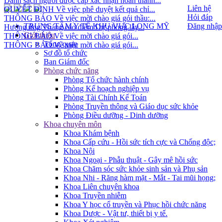
QUYẾT ĐỊNH Về việc phê duyệt kết quả chỉ...
Liên hệ
THÔNG BÁO Về việc mời chào giá gói thầu:...
Hỏi đáp
Hưởng ứng Tháng cao điểm Dự phòng lây...
TRUNG TÂM Y TẾ KHU VỰC LONG MỸ
Đăng nhập
THÔNG BÁO Về việc mời chào giá gói...
Giới thiệu
THÔNG BÁO Về việc mời chào giá gói...
Tổng quan
Sơ đồ tổ chức
Ban Giám đốc
Phòng chức năng
Phòng Tổ chức hành chính
Phòng Kế hoạch nghiệp vụ
Phòng Tài Chính Kế Toán
Phòng Truyền thông và Giáo dục sức khỏe
Phòng Điều dưỡng - Dinh dưỡng
Khoa chuyên môn
Khoa Khám bệnh
Khoa Cấp cứu - Hồi sức tích cực và Chống độc;
Khoa Nội
Khoa Ngoại - Phẫu thuật - Gây mê hồi sức
Khoa Chăm sóc sức khỏe sinh sản và Phụ sản
Khoa Nhi - Răng hàm mặt - Mắt - Tai mũi họng;
Khoa Liên chuyên khoa
Khoa Truyền nhiễm
Khoa Y học cổ truyền và Phục hồi chức năng
Khoa Dược - Vật tư, thiết bị y tế.