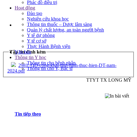
Phác đồ điều trị
Hoạt động
Đào tạo
Nghiên cứu khoa học
Thông tin thuốc – Dược lâm sàng
Quản lý chất lượng, an toàn người bệnh
Y tế dự phòng
Y tế cơ sở
Thực Hành Bệnh viện
Văn bản
Tập tin đính kèm
Thông tin Y học
Thông tin cho bệnh nhân
2981_QD-cong-khai-tinh-hinh-thuc-hien-DT-nam-
Thông tin cho Y, Bác sĩ
2024.pdf
TTYT TX LONG MỸ
Tin tiếp theo