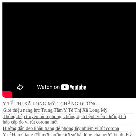
Y TẾ THỊ XÃ LONG MỸ 1 CHẶNG ĐƯỜNG
Giới thiệu năng lực Trung Tâm Y Tế Thị Xã Long Mỹ
Thông điệp truyền hình phòng, chống dịch bệnh viêm đường hô
hấp cấp do vi rút corona mới
Hướng dẫn đeo khẩu trang để phòng lây nhiễm vi rút corona
Y tế Hậu Giang đổi mới, hướng tới sự hài lòng của người bệnh. Kỳ