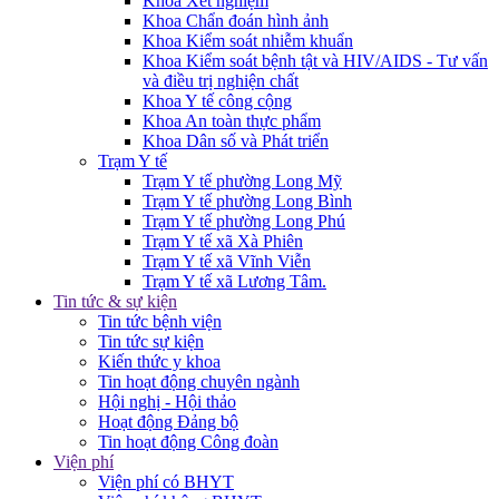
Khoa Xét nghiệm
Khoa Chẩn đoán hình ảnh
Khoa Kiểm soát nhiễm khuẩn
Khoa Kiểm soát bệnh tật và HIV/AIDS - Tư vấn
và điều trị nghiện chất
Khoa Y tế công cộng
Khoa An toàn thực phẩm
Khoa Dân số và Phát triển
Trạm Y tế
Trạm Y tế phường Long Mỹ
Trạm Y tế phường Long Bình
Trạm Y tế phường Long Phú
Trạm Y tế xã Xà Phiên
Trạm Y tế xã Vĩnh Viễn
Trạm Y tế xã Lương Tâm.
Tin tức & sự kiện
Tin tức bệnh viện
Tin tức sự kiện
Kiến thức y khoa
Tin hoạt động chuyên ngành
Hội nghị - Hội thảo
Hoạt động Đảng bộ
Tin hoạt động Công đoàn
Viện phí
Viện phí có BHYT