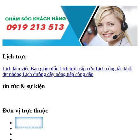
Lịch trực
Lịch làm việc Ban giám đốc
Lịch trực cấp cứu
Lịch công tác khối
dự phòng
Lịch đường dây nóng tiếp công dân
tin tức & sự kiện
Đơn vị trực thuộc
KHOA LS
KHOA CLS
DỰ PHÒNG
PHÒNG BAN