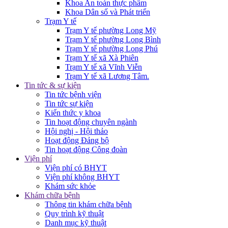
Khoa An toàn thực phẩm
Khoa Dân số và Phát triển
Trạm Y tế
Trạm Y tế phường Long Mỹ
Trạm Y tế phường Long Bình
Trạm Y tế phường Long Phú
Trạm Y tế xã Xà Phiên
Trạm Y tế xã Vĩnh Viễn
Trạm Y tế xã Lương Tâm.
Tin tức & sự kiện
Tin tức bệnh viện
Tin tức sự kiện
Kiến thức y khoa
Tin hoạt động chuyên ngành
Hội nghị - Hội thảo
Hoạt động Đảng bộ
Tin hoạt động Công đoàn
Viện phí
Viện phí có BHYT
Viện phí không BHYT
Khám sức khỏe
Khám chữa bệnh
Thông tin khám chữa bệnh
Quy trình kỹ thuật
Danh mục kỹ thuật