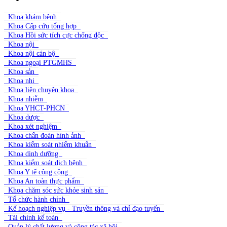
Khoa khám bệnh
Khoa Cấp cứu tổng hợp
Khoa Hồi sức tích cực chống độc
Khoa nội
Khoa nội cán bộ
Khoa ngoại PTGMHS
Khoa sản
Khoa nhi
Khoa liên chuyên khoa
Khoa nhiễm
Khoa YHCT-PHCN
Khoa dược
Khoa xét nghiệm
Khoa chẩn đoán hình ảnh
Khoa kiểm soát nhiểm khuẩn
Khoa dinh dưỡng
Khoa kiểm soát dịch bệnh
Khoa Y tế công cộng
Khoa An toàn thực phẩm
Khoa chăm sóc sức khỏe sinh sản
Tổ chức hành chính
Kế hoạch nghiệp vụ - Truyền thông và chỉ đạo tuyến
Tài chính kế toán
Quản lý chất lượng và công tác xã hội