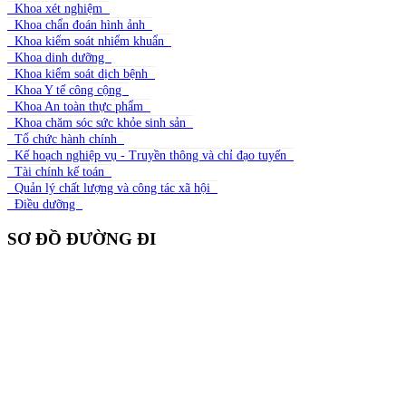
Khoa xét nghiệm
Khoa chẩn đoán hình ảnh
Khoa kiểm soát nhiểm khuẩn
Khoa dinh dưỡng
Khoa kiểm soát dịch bệnh
Khoa Y tế công cộng
Khoa An toàn thực phẩm
Khoa chăm sóc sức khỏe sinh sản
Tổ chức hành chính
Kế hoạch nghiệp vụ - Truyền thông và chỉ đạo tuyến
Tài chính kế toán
Quản lý chất lượng và công tác xã hội
Điều dưỡng
SƠ ĐỒ ĐƯỜNG ĐI