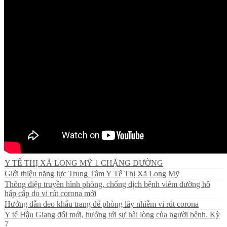
Y TẾ THỊ XÃ LONG MỸ 1 CHẶNG ĐƯỜNG
Giới thiệu năng lực Trung Tâm Y Tế Thị Xã Long Mỹ
Thông điệp truyền hình phòng, chống dịch bệnh viêm đường hô
hấp cấp do vi rút corona mới
Hướng dẫn đeo khẩu trang để phòng lây nhiễm vi rút corona
Y tế Hậu Giang đổi mới, hướng tới sự hài lòng của người bệnh. Kỳ
7