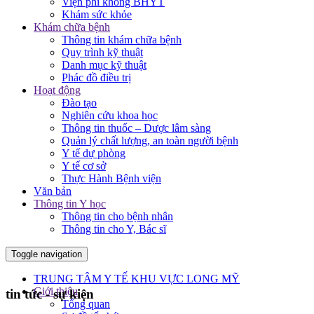
Viện phí không BHYT
Khám sức khỏe
Khám chữa bệnh
Thông tin khám chữa bệnh
Quy trình kỹ thuật
Danh mục kỹ thuật
Phác đồ điều trị
Hoạt động
Đào tạo
Nghiên cứu khoa học
Thông tin thuốc – Dược lâm sàng
Quản lý chất lượng, an toàn người bệnh
Y tế dự phòng
Y tế cơ sở
Thực Hành Bệnh viện
Văn bản
Thông tin Y học
Thông tin cho bệnh nhân
Thông tin cho Y, Bác sĩ
Toggle navigation
TRUNG TÂM Y TẾ KHU VỰC LONG MỸ
Giới thiệu
tin tức - sự kiện
Tổng quan