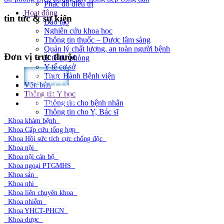
Phác đồ điều trị
Hoạt động
tin tức & sự kiện
Đào tạo
Nghiên cứu khoa học
Thông tin thuốc – Dược lâm sàng
Quản lý chất lượng, an toàn người bệnh
Đơn vị trực thuộc
Y tế dự phòng
Y tế cơ sở
Thực Hành Bệnh viện
KHOA LS
Văn bản
KHOA CLS
Thông tin Y học
DỰ PHÒNG
Thông tin cho bệnh nhân
PHÒNG BAN
Thông tin cho Y, Bác sĩ
Khoa khám bệnh
Khoa Cấp cứu tổng hợp
Khoa Hồi sức tích cực chống độc
Khoa nội
Khoa nội cán bộ
Khoa ngoại PTGMHS
Khoa sản
Khoa nhi
Khoa liên chuyên khoa
Khoa nhiễm
Khoa YHCT-PHCN
Khoa dược