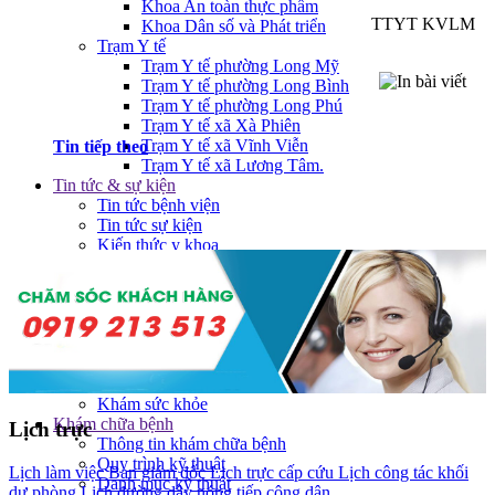
Khoa An toàn thực phẩm
TTYT KVLM
Khoa Dân số và Phát triển
Trạm Y tế
Trạm Y tế phường Long Mỹ
Trạm Y tế phường Long Bình
Trạm Y tế phường Long Phú
Trạm Y tế xã Xà Phiên
Trạm Y tế xã Vĩnh Viễn
Tin tiếp theo
Trạm Y tế xã Lương Tâm.
Tin tức & sự kiện
Tin tức bệnh viện
Tin tức sự kiện
Kiến thức y khoa
Tin hoạt động chuyên ngành
Hội nghị - Hội thảo
Hoạt động Đảng bộ
Tin hoạt động Công đoàn
Viện phí
Viện phí có BHYT
Viện phí không BHYT
Khám sức khỏe
Khám chữa bệnh
Lịch trực
Thông tin khám chữa bệnh
Quy trình kỹ thuật
Lịch làm việc Ban giám đốc
Lịch trực cấp cứu
Lịch công tác khối
Danh mục kỹ thuật
dự phòng
Lịch đường dây nóng tiếp công dân