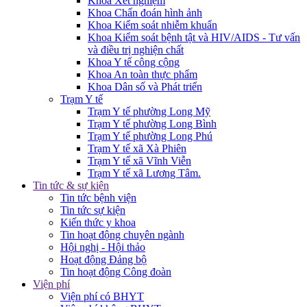
Khoa Xét nghiệm
Khoa Chẩn đoán hình ảnh
Khoa Kiểm soát nhiễm khuẩn
Khoa Kiểm soát bệnh tật và HIV/AIDS - Tư vấn
và điều trị nghiện chất
Khoa Y tế công cộng
Khoa An toàn thực phẩm
Khoa Dân số và Phát triển
Trạm Y tế
Trạm Y tế phường Long Mỹ
Trạm Y tế phường Long Bình
Trạm Y tế phường Long Phú
Trạm Y tế xã Xà Phiên
Trạm Y tế xã Vĩnh Viễn
Trạm Y tế xã Lương Tâm.
Tin tức & sự kiện
Tin tức bệnh viện
Tin tức sự kiện
Kiến thức y khoa
Tin hoạt động chuyên ngành
Hội nghị - Hội thảo
Hoạt động Đảng bộ
Tin hoạt động Công đoàn
Viện phí
Viện phí có BHYT