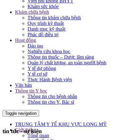
Viện phí không BHYT
Khám sức khỏe
Khám chữa bệnh
Thông tin khám chữa bệnh
Quy trình kỹ thuật
Danh mục kỹ thuật
Phác đồ điều trị
Hoạt động
Đào tạo
Nghiên cứu khoa học
Thông tin thuốc – Dược lâm sàng
Quản lý chất lượng, an toàn người bệnh
Y tế dự phòng
Y tế cơ sở
Thực Hành Bệnh viện
Văn bản
Thông tin Y học
Thông tin cho bệnh nhân
Thông tin cho Y, Bác sĩ
Toggle navigation
TRUNG TÂM Y TẾ KHU VỰC LONG MỸ
Giới thiệu
tin tức - sự kiện
Tổng quan