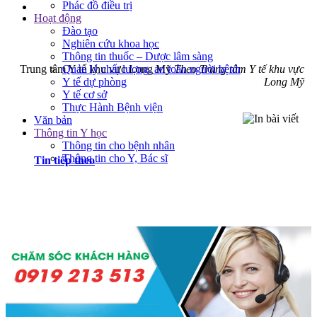
Phác đồ điều trị
Hoạt động
Đào tạo
Nghiên cứu khoa học
Thông tin thuốc – Dược lâm sàng
Quản lý chất lượng, an toàn người bệnh
Trung tâm Y tế khu vực Long Mỹ
Theo Trung tâm Y tế khu vực
Y tế dự phòng
Long Mỹ
Y tế cơ sở
Thực Hành Bệnh viện
Văn bản
Thông tin Y học
Thông tin cho bệnh nhân
Thông tin cho Y, Bác sĩ
Tin tiếp theo