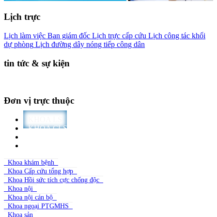
Lịch trực
Lịch làm việc Ban giám đốc
Lịch trực cấp cứu
Lịch công tác khối
dự phòng
Lịch đường dây nóng tiếp công dân
tin tức & sự kiện
Đơn vị trực thuộc
KHOA LS
KHOA CLS
DỰ PHÒNG
PHÒNG BAN
Khoa khám bệnh
Khoa Cấp cứu tổng hợp
Khoa Hồi sức tích cực chống độc
Khoa nội
Khoa nội cán bộ
Khoa ngoại PTGMHS
Khoa sản