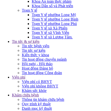
Khoa An toàn thực phẩm
Khoa Dân số và Phát triển
Trạm Y tế
Trạm Y tế phường Long Mỹ
Trạm Y tế phường Long Bình
Trạm Y tế phường Long Phú
Trạm Y tế xã Xà Phiên
Trạm Y tế xã Vĩnh Viễn
Trạm Y tế xã Lương Tâm.
Tin tức & sự kiện
Tin tức bệnh viện
Tin tức sự kiện
Kiến thức y khoa
Tin hoạt động chuyên ngành
Hội nghị - Hội thảo
Hoạt động Đảng bộ
Tin hoạt động Công đoàn
Viện phí
Viện phí có BHYT
Viện phí không BHYT
Khám sức khỏe
Khám chữa bệnh
Thông tin khám chữa bệnh
Quy trình kỹ thuật
Danh mục kỹ thuật