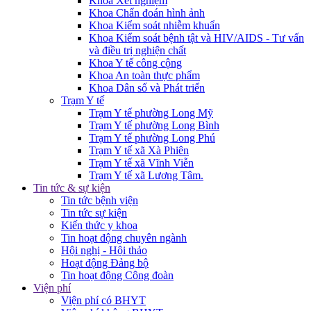
Khoa Xét nghiệm
Khoa Chẩn đoán hình ảnh
Khoa Kiểm soát nhiễm khuẩn
Khoa Kiểm soát bệnh tật và HIV/AIDS - Tư vấn
và điều trị nghiện chất
Khoa Y tế công cộng
Khoa An toàn thực phẩm
Khoa Dân số và Phát triển
Trạm Y tế
Trạm Y tế phường Long Mỹ
Trạm Y tế phường Long Bình
Trạm Y tế phường Long Phú
Trạm Y tế xã Xà Phiên
Trạm Y tế xã Vĩnh Viễn
Trạm Y tế xã Lương Tâm.
Tin tức & sự kiện
Tin tức bệnh viện
Tin tức sự kiện
Kiến thức y khoa
Tin hoạt động chuyên ngành
Hội nghị - Hội thảo
Hoạt động Đảng bộ
Tin hoạt động Công đoàn
Viện phí
Viện phí có BHYT