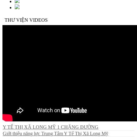
THƯ VIỆN VIDEOS
Y TẾ THỊ XÃ LONG MỸ 1 CHẶNG ĐƯỜNG
Giới thiệu năng lực Trung Tâm Y Tế Thị Xã Long Mỹ