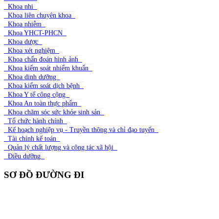
Khoa nhi
Khoa liên chuyên khoa
Khoa nhiễm
Khoa YHCT-PHCN
Khoa dược
Khoa xét nghiệm
Khoa chẩn đoán hình ảnh
Khoa kiểm soát nhiểm khuẩn
Khoa dinh dưỡng
Khoa kiểm soát dịch bệnh
Khoa Y tế công cộng
Khoa An toàn thực phẩm
Khoa chăm sóc sức khỏe sinh sản
Tổ chức hành chính
Kế hoạch nghiệp vụ - Truyền thông và chỉ đạo tuyến
Tài chính kế toán
Quản lý chất lượng và công tác xã hội
Điều dưỡng
SƠ ĐỒ ĐƯỜNG ĐI