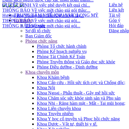
QUYẾT ĐỊNH Về việc phê duyệt kết quả chỉ...
Liên hệ
THÔNG BÁO Về việc mời chào giá gói thầu:...
Liên kết
Hưởng ứng Tháng cao điểm Dự phòng lây...
TRUNG TÂM Y TẾ KHU VỰC LONG MỸ
Tải về
THÔNG BÁO Về việc mời chào giá gói...
Giới thiệu
Góp ý
THÔNG BÁO Về việc mời chào giá gói...
Tổng quan
Hỏi đáp
Sơ đồ tổ chức
Đăng nhập
Ban Giám đốc
Phòng chức năng
Phòng Tổ chức hành chính
Phòng Kế hoạch nghiệp vụ
Phòng Tài Chính Kế Toán
Phòng Truyền thông và Giáo dục sức khỏe
Phòng Điều dưỡng - Dinh dưỡng
Khoa chuyên môn
Khoa Khám bệnh
Khoa Cấp cứu - Hồi sức tích cực và Chống độc;
Khoa Nội
Khoa Ngoại - Phẫu thuật - Gây mê hồi sức
Khoa Chăm sóc sức khỏe sinh sản và Phụ sản
Khoa Nhi - Răng hàm mặt - Mắt - Tai mũi họng;
Khoa Liên chuyên khoa
Khoa Truyền nhiễm
Khoa Y học cổ truyền và Phục hồi chức năng
Khoa Dược - Vật tư, thiết bị y tế.