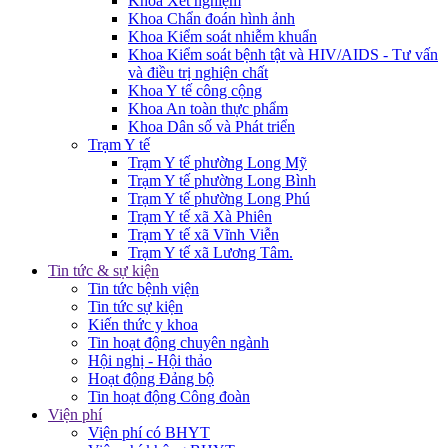
Khoa Xét nghiệm
Khoa Chẩn đoán hình ảnh
Khoa Kiểm soát nhiễm khuẩn
Khoa Kiểm soát bệnh tật và HIV/AIDS - Tư vấn
và điều trị nghiện chất
Khoa Y tế công cộng
Khoa An toàn thực phẩm
Khoa Dân số và Phát triển
Trạm Y tế
Trạm Y tế phường Long Mỹ
Trạm Y tế phường Long Bình
Trạm Y tế phường Long Phú
Trạm Y tế xã Xà Phiên
Trạm Y tế xã Vĩnh Viễn
Trạm Y tế xã Lương Tâm.
Tin tức & sự kiện
Tin tức bệnh viện
Tin tức sự kiện
Kiến thức y khoa
Tin hoạt động chuyên ngành
Hội nghị - Hội thảo
Hoạt động Đảng bộ
Tin hoạt động Công đoàn
Viện phí
Viện phí có BHYT