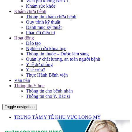
Viện phí không BHYT
Khám sức khỏe
Khám chữa bệnh
Thông tin khám chữa bệnh
Quy trình kỹ thuật
Danh mục kỹ thuật
Phác đồ điều trị
Hoạt động
Đào tạo
Nghiên cứu khoa học
Thông tin thuốc – Dược lâm sàng
Quản lý chất lượng, an toàn người bệnh
Y tế dự phòng
Y tế cơ sở
Thực Hành Bệnh viện
Văn bản
Thông tin Y học
Thông tin cho bệnh nhân
Thông tin cho Y, Bác sĩ
Toggle navigation
TRUNG TÂM Y TẾ KHU VỰC LONG MỸ
Giới thiệu
Tổng quan