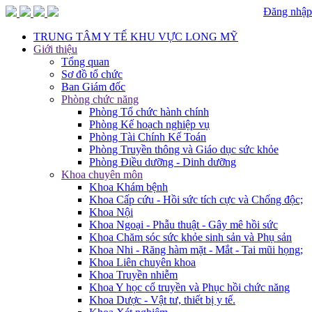
Đăng nhập
TRUNG TÂM Y TẾ KHU VỰC LONG MỸ
Giới thiệu
Tổng quan
Sơ đồ tổ chức
Ban Giám đốc
Phòng chức năng
Phòng Tổ chức hành chính
Phòng Kế hoạch nghiệp vụ
Phòng Tài Chính Kế Toán
Phòng Truyền thông và Giáo dục sức khỏe
Phòng Điều dưỡng - Dinh dưỡng
Khoa chuyên môn
Khoa Khám bệnh
Khoa Cấp cứu - Hồi sức tích cực và Chống độc;
Khoa Nội
Khoa Ngoại - Phẫu thuật - Gây mê hồi sức
Khoa Chăm sóc sức khỏe sinh sản và Phụ sản
Khoa Nhi - Răng hàm mặt - Mắt - Tai mũi họng;
Khoa Liên chuyên khoa
Khoa Truyền nhiễm
Khoa Y học cổ truyền và Phục hồi chức năng
Khoa Dược - Vật tư, thiết bị y tế.