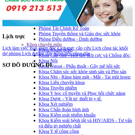
Sơ đồ tổ chức
Ban Giám đốc
Phòng chức năng
Phòng Tổ chức hành chính
Phòng Kế hoạch nghiệp vụ
Phòng Tài Chính Kế Toán
Phòng Truyền thông và Giáo dục sức khỏe
Lịch trực
Phòng Điều dưỡng - Dinh dưỡng
Khoa chuyên môn
Lịch làm việc Ban giám đốc
Lịch trực cấp cứu
Lịch công tác khối
Khoa Khám bệnh
dự phòng
Lịch đường dây nóng tiếp công dân
Khoa Cấp cứu - Hồi sức tích cực và Chống độc;
Khoa Nội
SƠ ĐỒ ĐƯỜNG ĐI
Khoa Ngoại - Phẫu thuật - Gây mê hồi sức
Khoa Chăm sóc sức khỏe sinh sản và Phụ sản
Khoa Nhi - Răng hàm mặt - Mắt - Tai mũi họng;
Khoa Liên chuyên khoa
Khoa Truyền nhiễm
Khoa Y học cổ truyền và Phục hồi chức năng
Khoa Dược - Vật tư, thiết bị y tế.
Khoa Xét nghiệm
Khoa Chẩn đoán hình ảnh
Khoa Kiểm soát nhiễm khuẩn
Khoa Kiểm soát bệnh tật và HIV/AIDS - Tư vấn
và điều trị nghiện chất
Khoa Y tế công cộng