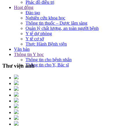
Phác đồ điều trị
Hoạt động
Đào tạo
Nghiên cứu khoa học
Thông tin thuốc – Dược lâm sàng
Quản lý chất lượng, an toàn người bệnh
Y tế dự phòng
Y tế cơ sở
Thực Hành Bệnh viện
Văn bản
Thông tin Y học
Thông tin cho bệnh nhân
Thông tin cho Y, Bác sĩ
Thư viện ảnh