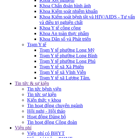
Khoa Xét nghiệm
Khoa Chẩn đoán hình ảnh
Khoa Kiểm soát nhiễm khuẩn
Khoa Kiểm soát bệnh tật và HIV/AIDS - Tư vấn
và điều trị nghiện chất
Khoa Y tế công cộng
Khoa An toàn thực phẩm
Khoa Dân số và Phát triển
Trạm Y tế
Trạm Y tế phường Long Mỹ
Trạm Y tế phường Long Bình
Trạm Y tế phường Long Phú
Trạm Y tế xã Xà Phiên
Trạm Y tế xã Vĩnh Viễn
Trạm Y tế xã Lương Tâm.
Tin tức & sự kiện
Tin tức bệnh viện
Tin tức sự kiện
Kiến thức y khoa
Tin hoạt động chuyên ngành
Hội nghị - Hội thảo
Hoạt động Đảng bộ
Tin hoạt động Công đoàn
Viện phí
Viện phí có BHYT