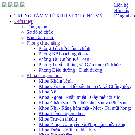
Liên hệ
Hỏi đáp
TRUNG TÂM Y TẾ KHU VỰC LONG MỸ
Đăng nhập
Giới thiệu
Tổng quan
Sơ đồ tổ chức
Ban Giám đốc
Phòng chức năng
Phòng Tổ chức hành chính
Phòng Kế hoạch nghiệp vụ
Phòng Tài Chính Kế Toán
Phòng Truyền thông và Giáo dục sức khỏe
Phòng Điều dưỡng - Dinh dưỡng
Khoa chuyên môn
Khoa Khám bệnh
Khoa Cấp cứu - Hồi sức tích cực và Chống độc;
Khoa Nội
Khoa Ngoại - Phẫu thuật - Gây mê hồi sức
Khoa Chăm sóc sức khỏe sinh sản và Phụ sản
Khoa Nhi - Răng hàm mặt - Mắt - Tai mũi họng;
Khoa Liên chuyên khoa
Khoa Truyền nhiễm
Khoa Y học cổ truyền và Phục hồi chức năng
Khoa Dược - Vật tư, thiết bị y tế.