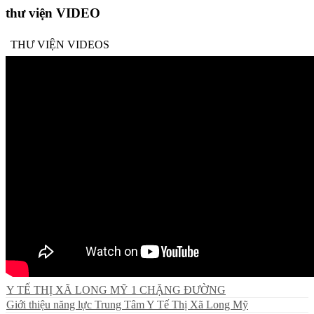
thư viện VIDEO
THƯ VIỆN VIDEOS
Y TẾ THỊ XÃ LONG MỸ 1 CHẶNG ĐƯỜNG
Giới thiệu năng lực Trung Tâm Y Tế Thị Xã Long Mỹ