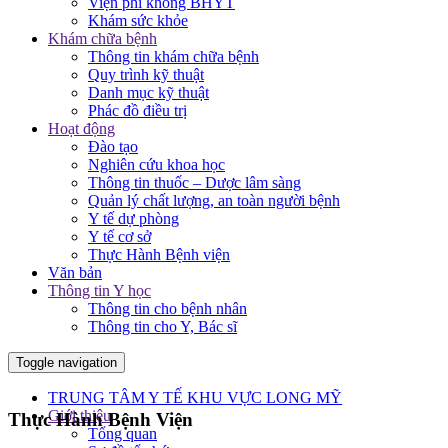
Viện phí không BHYT
Khám sức khỏe
Khám chữa bệnh
Thông tin khám chữa bệnh
Quy trình kỹ thuật
Danh mục kỹ thuật
Phác đồ điều trị
Hoạt động
Đào tạo
Nghiên cứu khoa học
Thông tin thuốc – Dược lâm sàng
Quản lý chất lượng, an toàn người bệnh
Y tế dự phòng
Y tế cơ sở
Thực Hành Bệnh viện
Văn bản
Thông tin Y học
Thông tin cho bệnh nhân
Thông tin cho Y, Bác sĩ
Toggle navigation
TRUNG TÂM Y TẾ KHU VỰC LONG MỸ
Giới thiệu
Thực Hành Bệnh Viện
Tổng quan