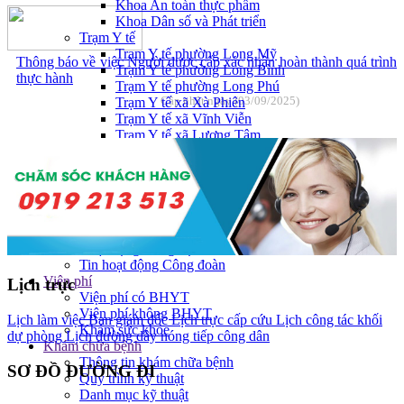
Khoa An toàn thực phẩm
Khoa Dân số và Phát triển
Trạm Y tế
Trạm Y tế phường Long Mỹ
Thông báo về việc Người được cấp xác nhận hoàn thành quá trình
Trạm Y tế phường Long Bình
thực hành
Trạm Y tế phường Long Phú
Cập nhật ngày (03/09/2025)
Trạm Y tế xã Xà Phiên
Trạm Y tế xã Vĩnh Viễn
Trạm Y tế xã Lương Tâm.
Tin tức & sự kiện
Tin tức bệnh viện
Tin tức sự kiện
Kiến thức y khoa
Tin hoạt động chuyên ngành
Hội nghị - Hội thảo
Hoạt động Đảng bộ
Tin hoạt động Công đoàn
Viện phí
Lịch trực
Viện phí có BHYT
Viện phí không BHYT
Lịch làm việc Ban giám đốc
Lịch trực cấp cứu
Lịch công tác khối
Khám sức khỏe
dự phòng
Lịch đường dây nóng tiếp công dân
Khám chữa bệnh
Thông tin khám chữa bệnh
SƠ ĐỒ ĐƯỜNG ĐI
Quy trình kỹ thuật
Danh mục kỹ thuật