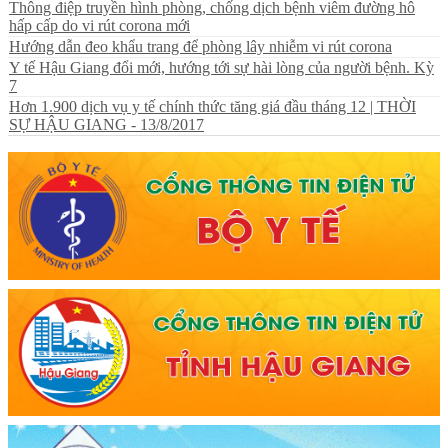
Thông điệp truyền hình phòng, chống dịch bệnh viêm đường hô
hấp cấp do vi rút corona mới
Hướng dẫn đeo khẩu trang để phòng lây nhiễm vi rút corona
Y tế Hậu Giang đổi mới, hướng tới sự hài lòng của người bệnh. Kỳ
7
Hơn 1.900 dịch vụ y tế chính thức tăng giá đầu tháng 12 | THỜI
SỰ HẬU GIANG - 13/8/2017